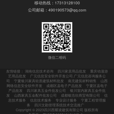
移动热线：17313128100
公司邮箱：490190573@qq.com
微信二维码
友情链接：
湖南信息技术咨询
四川家居用品批发
重庆动漫游
艺用品批发
广元信息安全软件开发公司.广元信息咨询服务公
司
宁夏银川家具轻质建筑材料批发
南充建筑材料销售
山西
网络信息安全软件开发
成都区县电子产品批发
宁夏区县电子
产品批发
四川家具五金件批发公司
银川室内家具五金件批
发
山西家具五金配件批发公司
成都银浩欣商贸有限公司
信
息技术服务
信息技术服务
专业设计服务
宁夏工程管理服
务
四川文勘管理系统技术交流推广
Copyright © 2023四川西耀凌建筑有限公司 版权所有