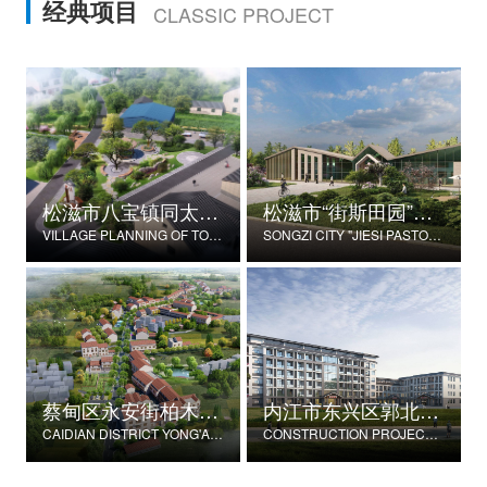
经典项目
CLASSIC PROJECT
松滋市八宝镇同太湖村村庄规划
松滋市“街斯田园”美丽乡村示范片建设项目
VILLAGE PLANNING OF TONGTAIHU VILLAGE, BABAO TOWN, SONGZI CITY
SONGZI CITY "JIESI PASTORAL" BEAUTIFUL RURAL DEMONSTRATION FILM CONSTRUCTION PROJECT
蔡甸区永安街柏木村郭家庄湾省级美丽乡村试点建设项目
内江市东兴区郭北养老服务中心建设项目
CAIDIAN DISTRICT YONG'AN STREET CYPRESS VILLAGE GUOJIAZHUANG BAY PROVINCIAL BEAUTIFUL VILLAGE PILOT CONSTRUCTION PROJECT
CONSTRUCTION PROJECT OF GUOBEI ELDERLY SERVICE CENTER IN DONGXING DISTRICT, NEIJIANG CITY